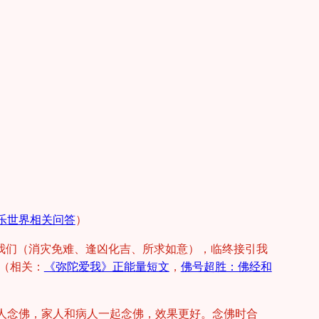
乐世界相关问答
）
我们（消灾免难、逢凶化吉、所求如意），临终接引我
（相关：
《弥陀爱我》正能量短文
，
佛号超胜：佛经和
别人念佛，家人和病人一起念佛，效果更好。念佛时合