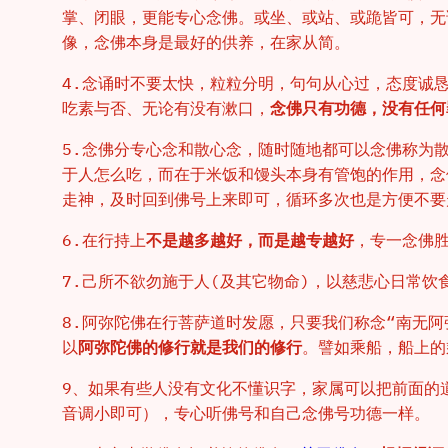
掌、闭眼，更能专心念佛。或坐、或站、或跪皆可，无
像，念佛本身是最好的供养，在家从简。
4.念诵时不要太快，粒粒分明，句句从心过，态度诚
吃素与否、无论有没有漱口，
念佛只有功德，没有任何
5.念佛分专心念和散心念，随时随地都可以念佛称为
于人怎么吃，而在于米饭和馒头本身有管饱的作用，念
走神，及时回到佛号上来即可，循环多次也是方便不要
6.在行持上
不是越多越好，而是越专越好
，专一念佛
7.己所不欲勿施于人(及其它物命)，以慈悲心日常饮
8.阿弥陀佛在行菩萨道时发愿，只要我们称念“南无
以
阿弥陀佛的修行就是我们的修行
。譬如乘船，船上的
9、如果有些人没有文化不懂识字，家属可以把前面的
音调小即可），专心听佛号和自己念佛号功德一样。