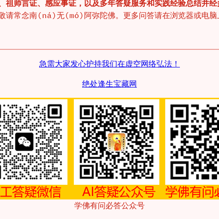
、祖师言证、感应事证，以及多年答疑服务和实践经验总结并经
常念南(ná)无(mó)阿弥陀佛。更多问答请在浏览器或电脑上访问
急需大家发心护持我们在虚空网络弘法！
绝处逢生宝藏网
学佛有问必答公众号