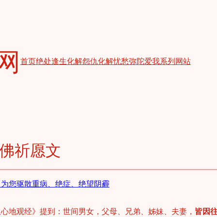
网
首页
绝处逢生
化解怨仇
化解忧愁
弥陀爱我
系列网站
佛祈愿文
-为您驱散重病、绝症、绝望阴霾
生心地观经》提到：世间男女，父母、兄弟、姊妹、夫妻，
皆因