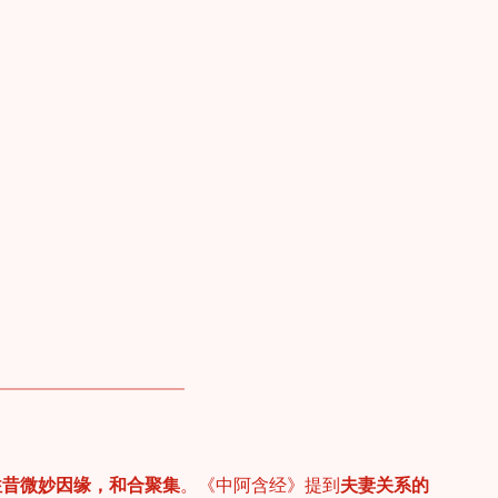
往昔微妙因缘，和合聚集
。《中阿含经》提到
夫妻关系的