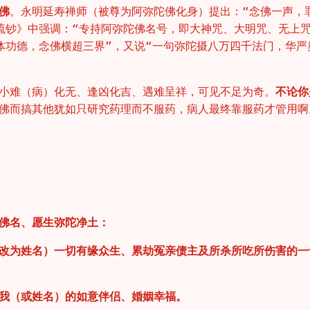
佛
。永明延寿禅师（被尊为阿弥陀佛化身）提出：“念佛一声，
疏钞》中强调：“专持阿弥陀佛名号，即大神咒、大明咒、无上
体功德，念佛横超三界”，又说“一句弥陀摄八万四千法门，华严
小难（病）化无、逢凶化吉、遇难呈祥，可见不足为奇。
不论你
佛而搞其他犹如只研究药理而不服药，病人最终靠服药才管用啊
佛名、愿生弥陀净土：
改为姓名）一切有缘众生、累劫冤亲债主及所杀所吃所伤害的一
我（或姓名）的如意伴侣、婚姻幸福。