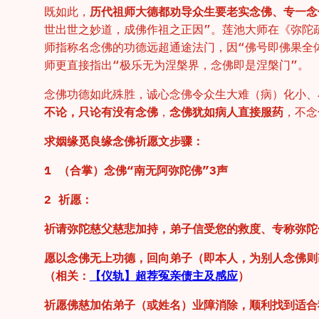
既如此，
历代祖师大德都劝导众生要老实念佛、专一念
世出世之妙道，成佛作祖之正因”。莲池大师在《弥陀
师指称名念佛的功德远超通途法门，因“佛号即佛果全
师更直接指出“极乐无为涅槃界，念佛即是涅槃门”。
念佛功德如此殊胜，诚心念佛令众生大难（病）化小、
不论，只论有没有念佛
，
念佛犹如病人直接服药
，不念
求姻缘觅良缘念佛祈愿文步骤：
1 （合掌）念佛“南无阿弥陀佛”3声
2 祈愿：
祈请弥陀慈父慈悲加持，弟子信受您的救度、专称弥陀
愿以念佛无上功德，回向弟子（即本人，为别人念佛则
（相关：
【仪轨】超荐冤亲债主及感应
）
祈愿佛慈加佑弟子（或姓名）业障消除，顺利找到适合