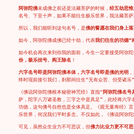
阿弥陀佛
未成佛之前还是法藏菩萨的时候，
经五劫思惟
名号、下至十声，如果不能往生极乐世界，我法藏菩萨
所以，我们能听到这句名号，是
佛的誓愿在我们身上落
如今，阿弥陀佛成佛已经十劫，代表
我们往生的功德“
如今机会再次来到你我的面前，今生一定要接受阿弥陀
份，极乐挂号、阎王除名
！
六字名号即是阿弥陀佛本体，六字名号即是佛的光明
，
终时现前接引我们，刹那间往生“无有众苦、但受诸乐
《佛说阿弥陀佛根本秘密神咒经》直指“
阿弥陀佛名号
萨，陀字八万诸圣教，三字之中是具足”，此经将六字
功德，这句佛号自然也是全体具足。《观无量寿经》言
乐世界，何况我们平时多念。不仅如此，《佛说阿弥陀
可见，虽然众生业力不可思议，但
佛力比业力更不可思