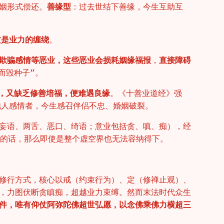
姻形式偿还。
善缘型
：过去世结下善缘，今生互助互
质是业力的缠绕
。
欺骗感情等恶业，这些恶业会损耗姻缘福报
，
直接障碍
而毁种子”。
，又缺乏修善培福，便难遇良缘
。《十善业道经》强
他人感情者，今生感召伴侣不忠、婚姻破裂。
妄语、两舌、恶口、绮语；意业包括贪、嗔、痴），经
状的话，那么即使是整个虚空界也无法容纳得下。
修行方式，核心以戒（约束行为）、定（修禅止观）、
，力图伏断贪瞋痴，超越业力束缚。然而末法时代众生
件，唯有仰仗阿弥陀佛超世弘愿，以念佛乘佛力横超三