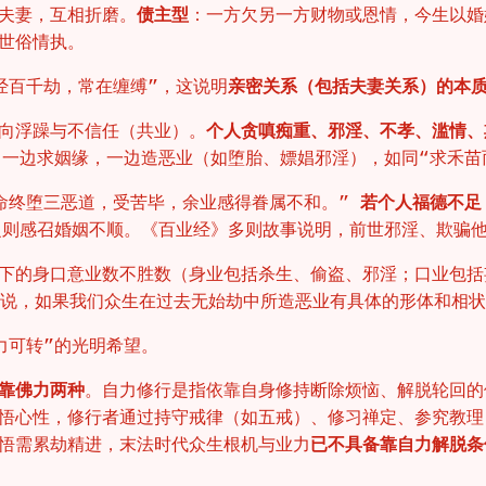
夫妻，互相折磨。
债主型
：一方欠另一方财物或恩情，今生以婚
世俗情执。
经百千劫，常在缠缚”，这说明
亲密关系（包括夫妻关系）的本
向浮躁与不信任（共业）。
个人贪嗔痴重、邪淫、不孝、滥情、
，一边求姻缘，一边造恶业（如堕胎、嫖娼邪淫），如同“求禾苗
命终堕三恶道，受苦毕，余业感得眷属不和。”
若个人福德不足
之则感召婚姻不顺。《百业经》多则故事说明，前世邪淫、欺骗
下的身口意业数不胜数（身业包括杀生、偷盗、邪淫；口业包括
是说，如果我们众生在过去无始劫中所造恶业有具体的形体和相
力可转”的光明希望。
靠佛力两种
。自力修行是指依靠自身修持断除烦恼、解脱轮回的
悟心性，修行者通过持守戒律（如五戒）、修习禅定、参究教理
悟需累劫精进，末法时代众生根机与业力
已不具备靠自力解脱条