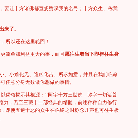
，要让十方诸佛都宣扬赞叹我的名号；十方众生、称我
出来了
。
信，所以还在这里轮回！
”更简单却利益更大的事，而且
愿往生者当下即得往生身
小、小难化无、逢凶化吉、所求如意，并且在我们临命
还可任意分身无数做你想做的事情。
并以偈颂揭示其根源：“阿字十方三世佛，弥字一切诸菩
与愿力，乃至三藏十二部经典的精髓，前述种种自力修行
罪
，即使五逆十恶的众生在临终之时称念几声也可往生极
。