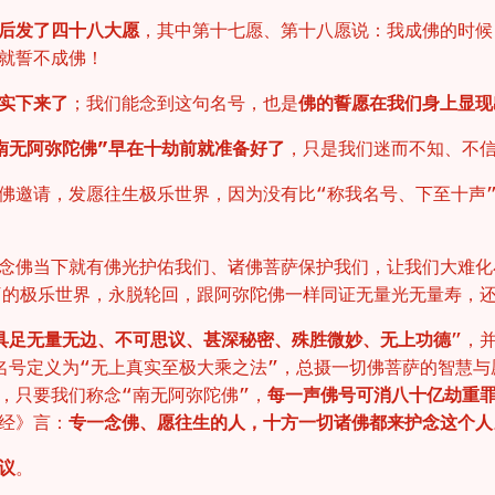
后发了四十八大愿
，其中第十七愿、第十八愿说：我成佛的时候
就誓不成佛！
实下来了
；我们能念到这句名号，也是
佛的誓愿在我们身上显现
南无阿弥陀佛”早在十劫前就准备好了
，只是我们迷而不知、不
佛邀请，发愿往生极乐世界，因为没有比“称我名号、下至十声
念佛当下就有佛光护佑我们、诸佛菩萨保护我们，让我们大难化
”的极乐世界，永脱轮回，跟阿弥陀佛一样同证无量光无量寿，
具足无量无边、不可思议、甚深秘密、殊胜微妙、无上功德
”，
名号定义为“无上真实至极大乘之法”，总摄一切佛菩萨的智慧
，只要我们称念“南无阿弥陀佛”，
每一声佛号可消八十亿劫重
经》言：
专一念佛、愿往生的人，十方一切诸佛都来护念这个人
议
。