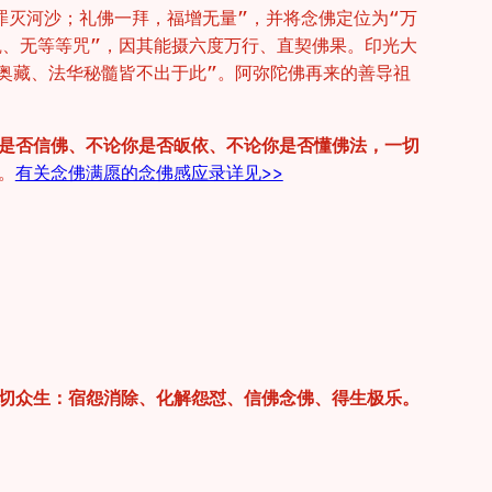
罪灭河沙；礼佛一拜，福增无量”，并将念佛定位为“万
咒、无等等咒”，因其能摄六度万行、直契佛果。印光大
奥藏、法华秘髓皆不出于此”。阿弥陀佛再来的善导祖
是否信佛、不论你是否皈依、不论你是否懂佛法，一切
。
有关念佛满愿的念佛感应录详见>>
切众生：宿怨消除、化解怨怼、信佛念佛、得生极乐。