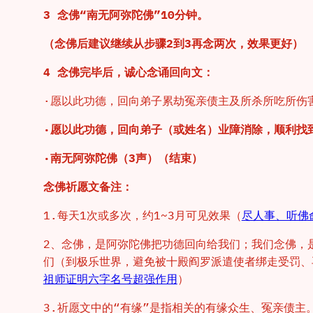
3 念佛“南无阿弥陀佛”10分钟。
（念佛后建议继续从步骤2到3再念两次，效果更好）
4 念佛完毕后，诚心念诵回向文：
·愿以此功德，回向弟子累劫冤亲债主及所杀所吃所伤
·愿以此功德，回向弟子（或姓名）业障消除，顺利找
·南无阿弥陀佛（3声）（结束）
念佛祈愿文备注：
1.每天1次或多次，约1~3月可见效果（
尽人事、听佛
2、念佛，是阿弥陀佛把功德回向给我们；我们念佛，
们（到极乐世界，避免被十殿阎罗派遣使者绑走受罚、
祖师证明六字名号超强作用
）
3.祈愿文中的“有缘”是指相关的有缘众生、冤亲债