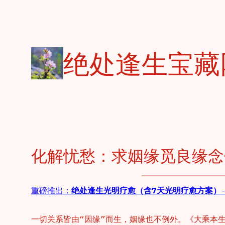
跳
至
内
容
绝处逢生宝藏
化解忧愁：求姻缘觅良缘念
重磅推出：
绝处逢生光明疗愈（含7天光明疗愈方案）
一切关系皆由“因缘”而生，姻缘也不例外。《大乘本