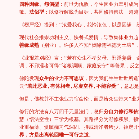
四种因缘
。
怨偶型
：前世为仇敌，今生因业力牵引成为
敬。
法侣型
：以修行解脱为目标，共同修持佛法，超越
《楞严经》提到：“汝爱我心，我怜汝色，以是因缘，
现代社会推崇功利主义、快餐式爱情，导致集体业力趋
善缘成熟
（别业）。许多人不知“姻缘需福德为土壤”
《业报差别经》言：“若有众生不孝父母、邪淫妄语，
调，不邪淫者可得“诸根调顺、家庭安宁”等善果，反
佛陀发现
众生的业力不可思议
，因为我们生生世世所造
云“
若此恶业,有体相者,尽虚空界,不能容受
”，意思
但是，佛教并不主张业力宿命论，而是给众生带来“业
修行的方法有八万四千无量法门，总归
分自力修行和依
慧（悟法空性）三学为根基。其路径分为渐修积累、顿
业重福薄、贪瞋痴习气深固、持戒清净者稀少、禅定开
界，方是出离轮回唯一可行之道
。