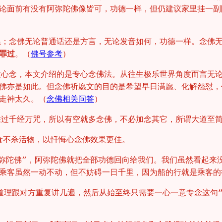
论面前有没有阿弥陀佛像皆可，功德一样，但仍建议家里挂一副
恳；念佛无论普通话还是方言，无论发音如何，功德一样。念佛
罪过
。（
佛号参考
）
散心念，本文介绍的是专心念佛法。从往生极乐世界角度而言无
佛亦是如此。但念佛祈愿文的目的是希望早日满愿、化解怨怼，
走神太久。（
念佛相关问答
）
胜过千经万咒，所以有空就多念佛，不必加念其它，所谓大道至
食不杀活物，以忏悔心念佛效果更佳。
阿弥陀佛”，阿弥陀佛就把全部功德回向给我们。我们虽然看起来
乘客虽然一动不动，但不妨碍一日千里，因为船的行就是乘客的
道理跟对方重复讲几遍，然后从始至终只需要一心一意专念这句