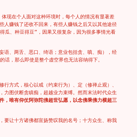
，体现在个人面对这种环境时，每个人的情况有显著差
些人赚钱了还收不回来，有些人赚钱之后又以其他途径
瓜得瓜、种豆得豆”，因果又很复杂，因为很多事情光看
妄语、两舌、恶口、绮语；意业包括贪、嗔、痴），经
状的话，那么即使是整个虚空界也无法容纳得下。
修行方式，核心以戒（约束行为）、定（修禅止观）、
，力图伏断贪瞋痴，超越业力束缚。然而末法时代众生
件，唯有仰仗阿弥陀佛超世弘愿，以念佛乘佛力横超三
，要让十方诸佛都宣扬赞叹我的名号；十方众生、称我