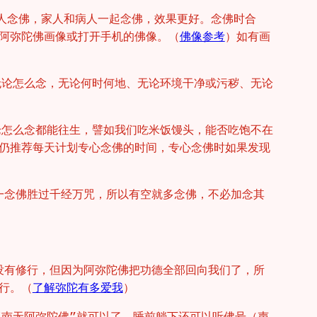
别人念佛，家人和病人一起念佛，效果更好。念佛时合
阿弥陀佛画像或打开手机的佛像。（
佛像参考
）如有画
无论怎么念，无论何时何地、无论环境干净或污秽、无论
论怎么念都能往生，譬如我们吃米饭馒头，能否吃饱不在
仍推荐每天计划专心念佛的时间，专心念佛时如果发现
一念佛胜过千经万咒，所以有空就多念佛，不必加念其
没有修行，但因为阿弥陀佛把功德全部回向我们了，所
行。（
了解弥陀有多爱我
）
“南无阿弥陀佛”就可以了。睡前躺下还可以听佛号（声