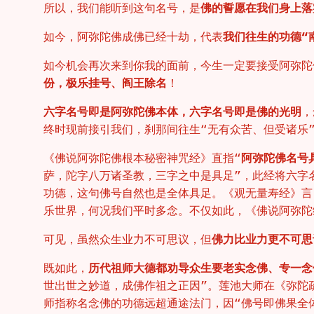
所以，我们能听到这句名号，是
佛的誓愿在我们身上落
如今，阿弥陀佛成佛已经十劫，代表
我们往生的功德“
如今机会再次来到你我的面前，今生一定要接受阿弥陀
份，极乐挂号、阎王除名
！
六字名号即是阿弥陀佛本体，六字名号即是佛的光明
，
终时现前接引我们，刹那间往生“无有众苦、但受诸乐
《佛说阿弥陀佛根本秘密神咒经》直指“
阿弥陀佛名号
萨，陀字八万诸圣教，三字之中是具足”，此经将六字
功德，这句佛号自然也是全体具足。《观无量寿经》言
乐世界，何况我们平时多念。不仅如此，《佛说阿弥陀
可见，虽然众生业力不可思议，但
佛力比业力更不可思
既如此，
历代祖师大德都劝导众生要老实念佛、专一念
世出世之妙道，成佛作祖之正因”。莲池大师在《弥陀
师指称名念佛的功德远超通途法门，因“佛号即佛果全