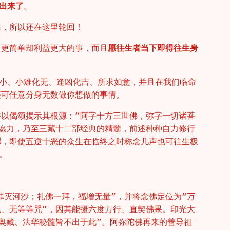
出来了
。
信，所以还在这里轮回！
”更简单却利益更大的事，而且
愿往生者当下即得往生身
小、小难化无、逢凶化吉、所求如意，并且在我们临命
还可任意分身无数做你想做的事情。
并以偈颂揭示其根源：“阿字十方三世佛，弥字一切诸菩
与愿力，乃至三藏十二部经典的精髓，前述种种自力修行
罪
，即使五逆十恶的众生在临终之时称念几声也可往生极
。
罪灭河沙；礼佛一拜，福增无量”，并将念佛定位为“万
咒、无等等咒”，因其能摄六度万行、直契佛果。印光大
奥藏、法华秘髓皆不出于此”。阿弥陀佛再来的善导祖