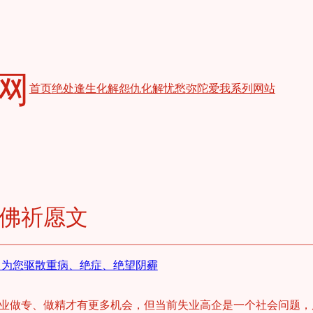
网
首页
绝处逢生
化解怨仇
化解忧愁
弥陀爱我
系列网站
佛祈愿文
-为您驱散重病、绝症、绝望阴霾
业做专、做精才有更多机会，但当前失业高企是一个社会问题，