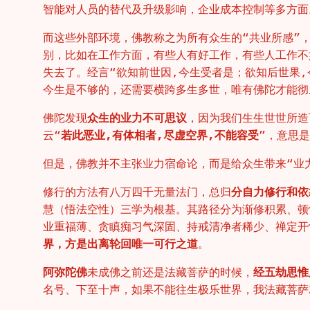
智能对人员的替代及升级影响，企业成本控制等多方面
而这些外部环境，佛教称之为所有众生的“共业所感”
别，比如在工作方面，有些人有好工作，有些人工作不
失去了。经言“欲知前世因,今生受者是；欲知后世果
今生是不够的，还需要横跨多生多世，唯有佛陀才能彻
佛陀发现
众生的业力不可思议
，因为我们生生世世所造
云“
若此恶业,有体相者,尽虚空界,不能容受
”，意思
但是，佛教并不主张业力宿命论，而是给众生带来“业
修行的方法有八万四千无量法门，总归
分自力修行和依
慧（悟法空性）三学为根基。其路径分为渐修积累、顿
业重福薄、贪瞋痴习气深固、持戒清净者稀少、禅定开
界，方是出离轮回唯一可行之道
。
阿弥陀佛
未成佛之前还是法藏菩萨的时候，
经五劫思惟
名号、下至十声，如果不能往生极乐世界，我法藏菩萨