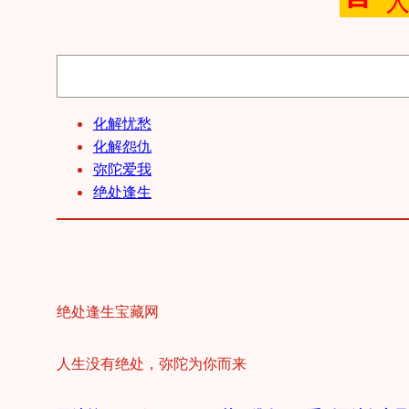
搜
索
化解忧愁
化解怨仇
弥陀爱我
绝处逢生
绝处逢生宝藏网
人生没有绝处，弥陀为你而来