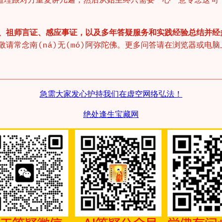
、祖师言证、感应事证，以及多年答疑服务和实践经验总结并经
常念南(ná)无(mó)阿弥陀佛。更多问答请在浏览器或电脑上访问
急需大家发心护持我们在虚空网络弘法！
绝处逢生宝藏网