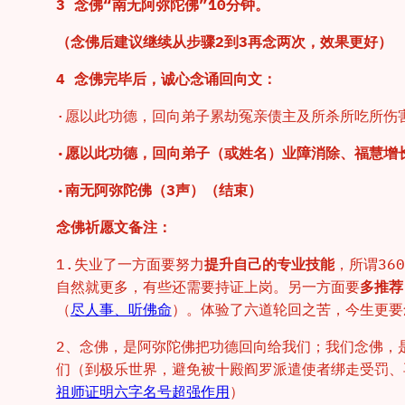
3 念佛“南无阿弥陀佛”10分钟。
（念佛后建议继续从步骤2到3再念两次，效果更好）
4 念佛完毕后，诚心念诵回向文：
·愿以此功德，回向弟子累劫冤亲债主及所杀所吃所伤
·愿以此功德，回向弟子（或姓名）业障消除、福慧增
·南无阿弥陀佛（3声）（结束）
念佛祈愿文备注：
1.失业了一方面要努力
提升自己的专业技能
，所谓3
自然就更多，有些还需要持证上岗。另一方面要
多推荐
（
尽人事、听佛命
）。体验了六道轮回之苦，今生更要
2、念佛，是阿弥陀佛把功德回向给我们；我们念佛，
们（到极乐世界，避免被十殿阎罗派遣使者绑走受罚、
祖师证明六字名号超强作用
）