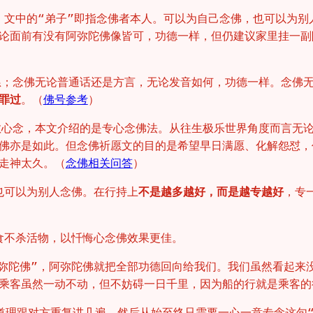
主。文中的“弟子”即指念佛者本人。可以为自己念佛，也可以为
论面前有没有阿弥陀佛像皆可，功德一样，但仍建议家里挂一副
恳；念佛无论普通话还是方言，无论发音如何，功德一样。念佛
罪过
。（
佛号参考
）
散心念，本文介绍的是专心念佛法。从往生极乐世界角度而言无
佛亦是如此。但念佛祈愿文的目的是希望早日满愿、化解怨怼，
走神太久。（
念佛相关问答
）
也可以为别人念佛。在行持上
不是越多越好，而是越专越好
，专
食不杀活物，以忏悔心念佛效果更佳。
阿弥陀佛”，阿弥陀佛就把全部功德回向给我们。我们虽然看起来
乘客虽然一动不动，但不妨碍一日千里，因为船的行就是乘客的
道理跟对方重复讲几遍，然后从始至终只需要一心一意专念这句