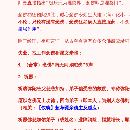
师更直接指出“极乐无为涅槃界，念佛即是涅槃门”。
念佛功德如此殊胜，诚心念佛令众生大难（病）化小、
不论，只论有没有念佛
，
念佛犹如病人直接服药
，不念
超强作用
”。
除了经证、祖师言证，从古至今更有众多念佛感应录可
失业、找工作念佛祈愿文步骤：
1 （合掌）念佛“南无阿弥陀佛”3声
2 祈愿：
祈请弥陀慈父慈悲加持，弟子信受您的救度、专称弥陀
愿以念佛无上功德，回向弟子（即本人，为别人念佛则
（相关：
【仪轨】超荐冤亲债主及感应
）
祈愿佛慈加佑弟子（或姓名）业障消除、福慧增长，顺