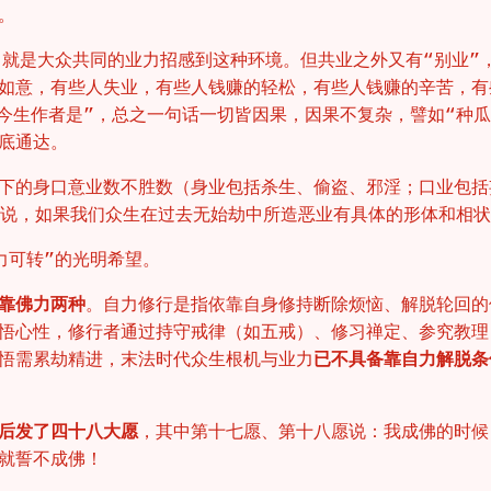
。
，就是大众共同的业力招感到这种环境。但共业之外又有“别业”
如意，有些人失业，有些人钱赚的轻松，有些人钱赚的辛苦，有
,今生作者是”，总之一句话一切皆因果，因果不复杂，譬如“种
底通达。
下的身口意业数不胜数（身业包括杀生、偷盗、邪淫；口业包括
是说，如果我们众生在过去无始劫中所造恶业有具体的形体和相
力可转”的光明希望。
靠佛力两种
。自力修行是指依靠自身修持断除烦恼、解脱轮回的
悟心性，修行者通过持守戒律（如五戒）、修习禅定、参究教理
悟需累劫精进，末法时代众生根机与业力
已不具备靠自力解脱条
后发了四十八大愿
，其中第十七愿、第十八愿说：我成佛的时候
就誓不成佛！