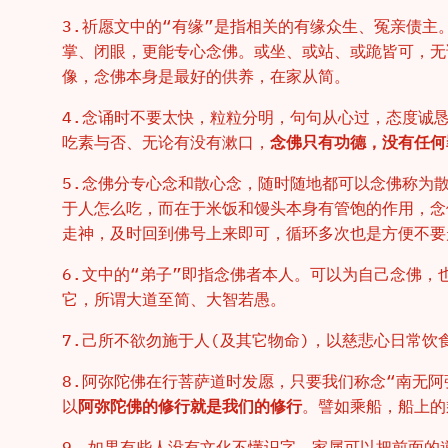
3.祈愿文中的“有缘”是指相关的有缘众生、冤亲债
掌、闭眼，更能专心念佛。或坐、或站、或跪皆可，无
像，念佛本身是最好的供养，在家从简。
4.念诵时不要太快，粒粒分明，句句从心过，态度诚
吃素与否、无论有没有漱口，
念佛只有功德，没有任何
5.念佛分专心念和散心念，随时随地都可以念佛称为
于人怎么吃，而在于米饭和馒头本身有管饱的作用，念
走神，及时回到佛号上来即可，循环多次也是方便不要
6.文中的“弟子”即指念佛者本人。可以为自己念佛，
它，所谓大道至简、大智若愚。
7.己所不欲勿施于人(及其它物命)，以慈悲心日常饮
8.阿弥陀佛在行菩萨道时发愿，只要我们称念“南无
以
阿弥陀佛的修行就是我们的修行
。譬如乘船，船上的
9、如果有些人没有文化不懂识字，家属可以把前面的