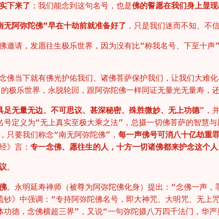
实下来了
；我们能念到这句名号，也是
佛的誓愿在我们身上显现
南无阿弥陀佛”早在十劫前就准备好了
，只是我们迷而不知、不
佛邀请，发愿往生极乐世界，因为没有比“称我名号、下至十声
念佛当下就有佛光护佑我们、诸佛菩萨保护我们，让我们大难化
”的极乐世界，永脱轮回，跟阿弥陀佛一样同证无量光无量寿，
具足无量无边、不可思议、甚深秘密、殊胜微妙、无上功德
”，
名号定义为“无上真实至极大乘之法”，总摄一切佛菩萨的智慧
，只要我们称念“南无阿弥陀佛”，
每一声佛号可消八十亿劫重
经》言：
专一念佛、愿往生的人，十方一切诸佛都来护念这个人
议
。
佛
。永明延寿禅师（被尊为阿弥陀佛化身）提出：“念佛一声，
疏钞》中强调：“专持阿弥陀佛名号，即大神咒、大明咒、无上
体功德，念佛横超三界”，又说“一句弥陀摄八万四千法门，华严